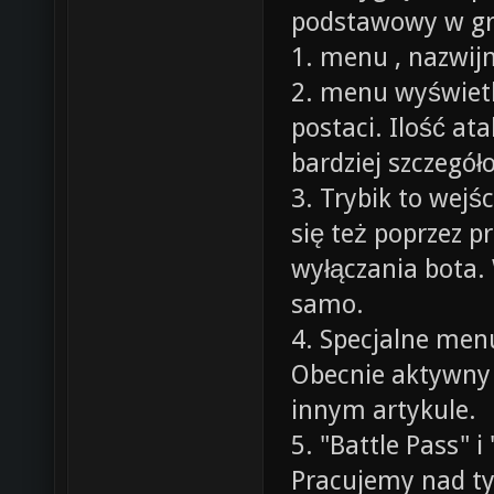
podstawowy w gr
1. menu , nazwijm
2. menu wyświetl
postaci. Ilość at
bardziej szczegó
3. Trybik to wej
się też poprzez p
wyłączania bota.
samo.
4. Specjalne men
Obecnie aktywny j
innym artykule.
5. "Battle Pass" i
Pracujemy nad ty