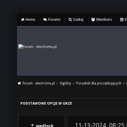
Home
Forums
Szukaj
Members
K
forum - electromu.pl
Ogólny
Poradnik dla początkujących
PODSTAWOWE OPCJE W GRZE
11-13-2024, 08:25
wedlock