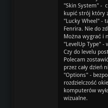
"Skin System" - 
kupić strój który
"Lucky Wheel" - 
Fenrira. Nie do z
Można wygrać i m
"LevelUp Type" -
Czy do levelu pos
Polecam zostawić
przez cały dzień 
"Options" - bezp
rozdzielczość oki
komputerów wyłąc
wizualne.