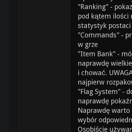
"Ranking" - pokaz
pod kątem ilości 
statystyk postaci
"Commands" - pr
w grze
"Item Bank" - mó
naprawdę wielkie
i chować. UWAGA,
najpierw rozpak
"Flag System" - d
naprawdę pokaźny
Naprawdę warto t
wybór odpowiednie
Osobiście używam