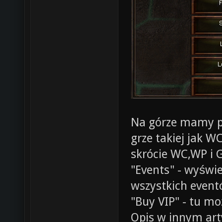
Na górze mamy po
grze takiej jak
skrócie WC,WP i 
"Events" - wyświ
wszystkich event
"Buy VIP" - tu mo
Opis w innym art