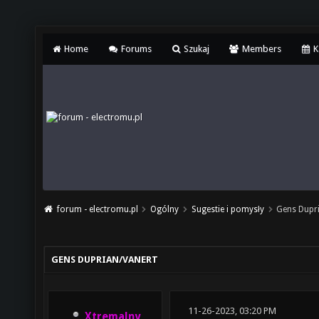
Home
Forums
Szukaj
Members
K
forum - electromu.pl
Ogólny
Sugestie i pomysły
Gens Dupr
GENS DUPRIAN/VANERT
11-26-2023, 03:20 PM
Xtremalny